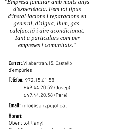
"Empresa familiar amb molts anys
d'experiència. Fem tot tipus
d'instal·lacions i reparacions en
general, d'aigua
, llum, gas,
calefacció i aire acondicionat.
Tant a particulars com per
empreses i comunitats."
Carrer:
.Vilabertran,15. Castelló
d'empúries
Telèfon:
972.15.61.58
649.44.20.59
(Josep)
649.44.20.58
(Pere)
Email:
info@sanzpujol.cat
Horari:
Obert tot l'any!