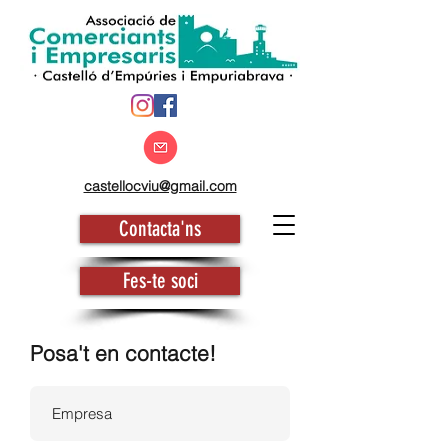
castellocviu@gmail.com
Contacta'ns
Fes-te soci
Posa't en contacte!