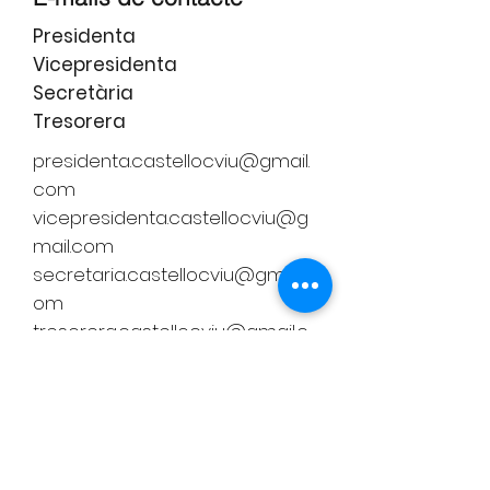
Presidenta
Vicepresidenta
Secretària
Tresorera
presidenta.castellocviu@gmail.
com
vicepresidenta.castellocviu@g
mail.com
secretaria.castellocviu@gmail.c
om
tresorera.castellocviu@gmail.c
om