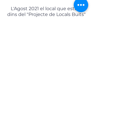
L'Agost 2021 el local que estava
dins del "Projecte de Locals Buits"
es LLOGA i aconseguim el nostre
objectiu, la obertura d'un nou
negoci al centre històric de
Castelló d'Empúries.
Continuem treballant per reactivar
els locals comercials buits!
En Agosto del 2021, el local que
estaba en el Proyecto de Locales
Vacíos se ALQUILA y conseguimos
nuestro objetivo! La apertura de
un nuevo negocio en el centro
histórico de Castelló d'Empúries.
Continuamos trabajando para
reactivar los locales comerciales
vacíos!