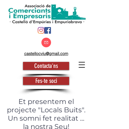
castellocviu@gmail.com
Contacta'ns
Fes-te soci
Projecte " Locals
Et presentem el
Buits"
projecte "Locals Buits".
Un somni fet realitat ...
la nostra Seu!