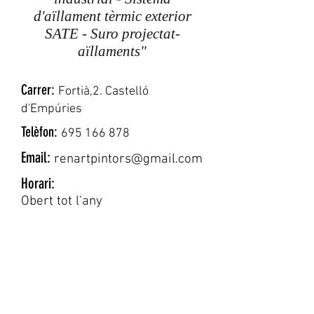
d'aïllament tèrmic exterior
SATE - Suro projectat-
aïllaments"
Carrer:
Fortià,2. Castelló
d'Empúries
Telèfon:
695 166 878
Email:
renartpintors@gmail.com
Horari:
Obert tot l'any