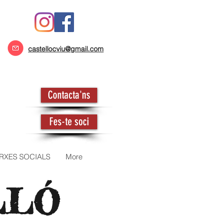
castellocviu@gmail.com
Contacta'ns
Fes-te soci
RXES SOCIALS
More
LLÓ