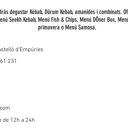
dràs degustar Kebab, Dürum Kebab, amanides i combinats. Of
enú Seekh Kebab, Menú Fish & Chips, Menú DÖner Box, Menú
primavera o Menú Samosa.
stelló d'Empúries
461 231
.com
e de 12h a 24h