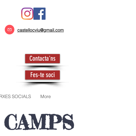
castellocviu@gmail.com
Contacta'ns
Fes-te soci
RXES SOCIALS
More
 CAMPS