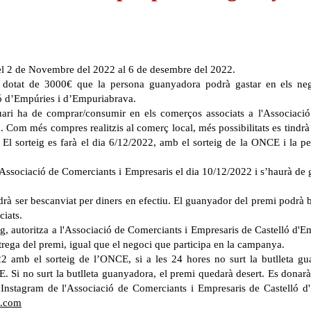
 del 2 de Novembre del 2022 al 6 de desembre del 2022.
t dotat de 3000€ que la persona guanyadora podrà gastar en els neg
ló d’Empúries i d’Empuriabrava.
usuari ha de comprar/consumir en els comerços associats a l'Associac
 Com més compres realitzis al comerç local, més possibilitats es tindrà 
El sorteig es farà el dia 6/12/2022, amb el sorteig de la ONCE i la pe
 l'Associació de Comerciants i Empresaris el dia 10/12/2022 i s’haurà de
odrà ser bescanviat per diners en efectiu. El guanyador del premi podrà 
ciats.
eig, autoritza a l'Associació de Comerciants i Empresaris de Castelló d'
ntrega del premi, igual que el negoci que participa en la campanya.
2 amb el sorteig de l’ONCE, si a les 24 hores no surt la butlleta gua
. Si no surt la butlleta guanyadora, el premi quedarà desert. Es dona
 Instagram de l'Associació de Comerciants i Empresaris de Castelló d
c.com