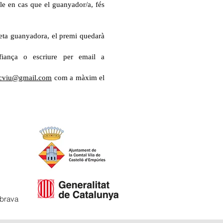
le en cas que el guanyador/a, fés
tlleta guanyadora, el premi quedarà
fiança o escriure per email a
ocviu@gmail.com
com a màxim el
abrava