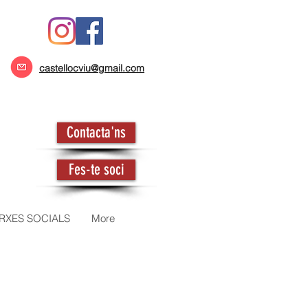
castellocviu@gmail.com
Contacta'ns
Fes-te soci
RXES SOCIALS
More