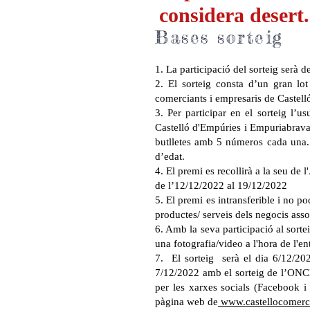
considera desert.
Bases sorteig
1. La participació del sorteig serà
2. El sorteig consta d’un gran lo
comerciants i empresaris de Castel
3. Per participar en el sorteig l’
Castelló d'Empúries i Empuriabrava.
butlletes amb 5 números cada una. 
d’edat.
4. El premi es recollirà a la seu de
de l’12/12/2022 al 19/12/2022
5. El premi es intransferible i no p
productes/ serveis dels negocis asso
6. Amb la seva participació al sort
una fotografia/video a l'hora de l'e
7. El sorteig serà el dia 6/12/202
7/12/2022 amb el sorteig de l’ONCE
per les xarxes socials (Facebook i
pàgina web de
www.castellocomer