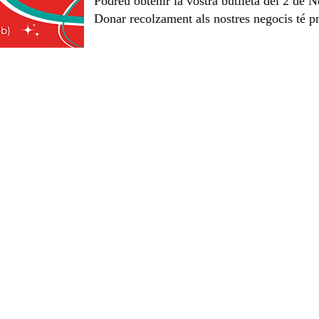
Podreu obtenir la vostra butlleta del 2 de
Donar recolzament als nostres negocis té p