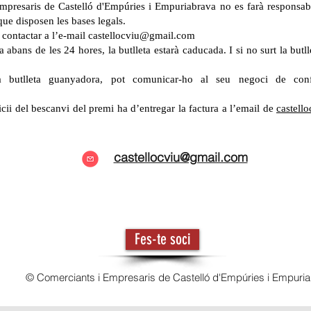
mpresaris de Castelló d'Empúries i Empuriabrava no es farà responsab
que disposen les bases legals.
 contactar a l’e-mail
castellocviu@gmail.com
a abans de les 24 hores, la butlleta estarà caducada. I si no surt la bu
a butlleta guanyadora, pot comunicar-ho al seu negoci de con
cii del bescanvi del premi ha d’entregar la factura a l’email de
castell
castellocviu@gmail.com
Fes-te soci
© Comerciants i Empresaris de Castelló d'Empúries i Empuri