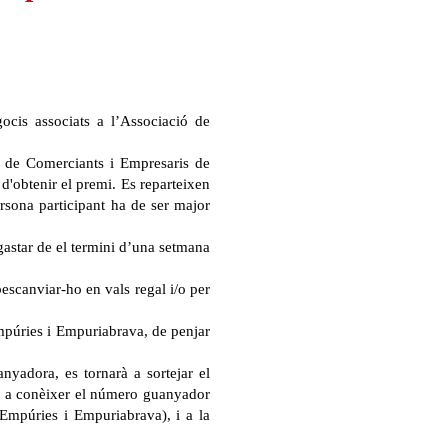
ocis associats a l’Associació de
ió de Comerciants i Empresaris de
d'obtenir el premi. Es reparteixen
rsona participant ha de ser major
 gastar de el termini d’una setmana
bescanviar-ho en vals regal i/o per
Empúries i Empuriabrava, de penjar
nyadora, es tornarà a sortejar el
rà a conèixer el número guanyador
'Empúries i Empuriabrava), i a la