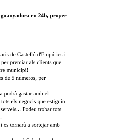
ta guanyadora en 24h, proper
aris de Castelló d'Empúries i
er premiar als clients que
tre municipi!
tes de 5 números, per
ra podrà gastar amb el
tots els negocis que estiguin
 serveis... Podeu trobar tots
.
 i es tornarà a sortejar amb