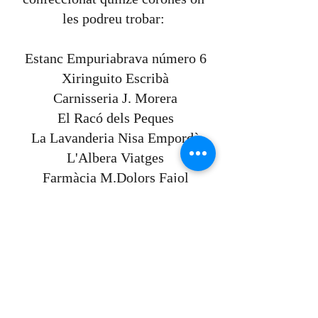
les podreu trobar:
Estanc Empuriabrava número 6
Xiringuito Escribà
Carnisseria J. Morera
El Racó dels Peques
La Lavanderia Nisa Empordà
L'Albera Viatges
Farmàcia M.Dolors Fajol
Inmo Castelló
Perruqueria DONNA
Perruqueria Ambdós
NUEL
Showroom come tu mi vuoi
Perruqueria Sete
JOMAR