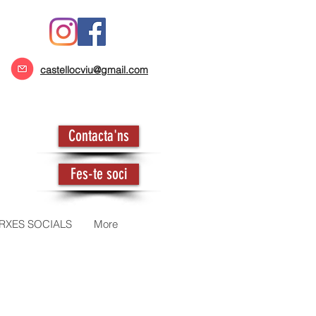
castellocviu@gmail.com
Contacta'ns
Fes-te soci
RXES SOCIALS
More